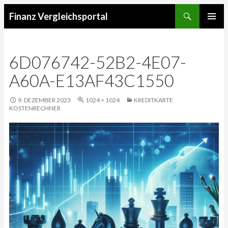
Suchen
Finanz Vergleichsportal
SPRINGE
ZUM
INHALT
6D076742-52B2-4E07-
A60A-E13AF43C1550
9. DEZEMBER 2023
1024 × 1024
KREDITKARTE
KOSTENRECHNER